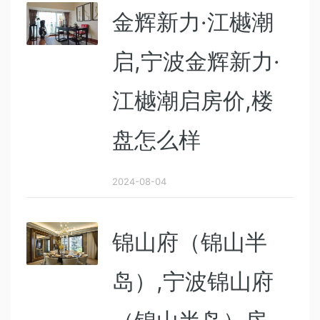
金辉新力·江樾潮
启,宁波金辉新力·
江樾潮启房价,楼
盘怎么样
2024-08-04
锦山府（锦山半
岛）,宁波锦山府