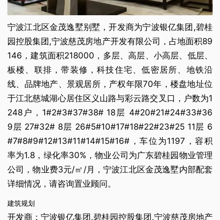
宁波江北区金茂逸墅别墅，开发商为宁波银亿集团,碧桂
园控股集团,宁波慈茂房地产开发有限公司，占地面积89
146，建筑面积218000，多层、高层、小高层、低层、
板楼、联排，带装修，科技住宅、低密居所、地铁沿
线、品牌地产、景观居所，产权年限70年，楼盘地址位
于江北慈城湖心居住区义山路与彩云路交叉口，户数为1
248户，1#2#3#37#38# 18层 4#20#21#24#33#36
9层 27#32# 8层 26#5#10#17#18#22#23#25 11层 6
#7#8#9#12#13#11#14#15#16#，车位为1197，容积
率为1.8，绿化率30%，物业公司为广东碧桂园物业管理
公司，物业费3元/㎡/月，宁波江北区金茂逸墅内部配套
详细情况，请咨询置业顾问。
建筑规划
开发商：宁波银亿集团,碧桂园控股集团,宁波慈茂房地产