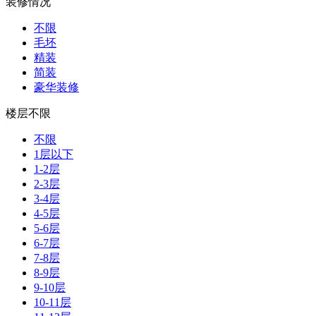
装修情况
不限
毛坯
精装
简装
豪华装修
楼层不限
不限
1层以下
1-2层
2-3层
3-4层
4-5层
5-6层
6-7层
7-8层
8-9层
9-10层
10-11层