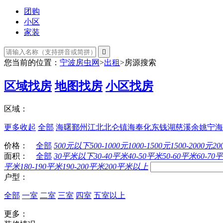
团购
小区
家装

您当前的位置：
宁波房虫网
>
出租
>
房源搜索
区域找房
地图找房
小区找房
区域：
更多
收起
全部
海曙
鄞州
江北
北仑
镇海
奉化
东钱湖
慈溪
余姚
宁海
价格：
全部
500元以下
500-1000元
1000-1500元
1500-2000元
20
面积：
全部
30平米以下
30-40平米
40-50平米
50-60平米
60-70
平米
180-190平米
190-200平米
200平米以上
户型：
全部
一室
二室
三室
四室
五室以上
更多：