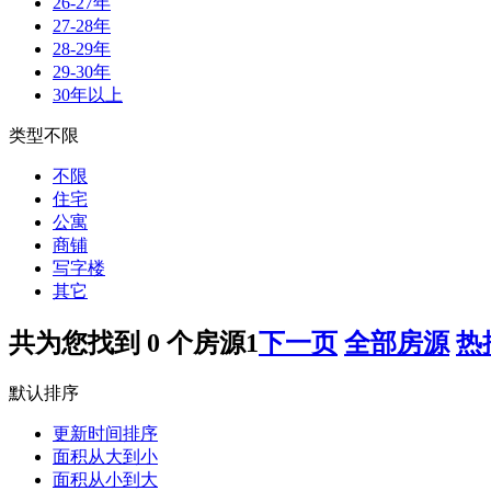
26-27年
27-28年
28-29年
29-30年
30年以上
类型不限
不限
住宅
公寓
商铺
写字楼
其它
共为您找到
0
个房源
1
下一页
全部房源
热
默认排序
更新时间排序
面积从大到小
面积从小到大