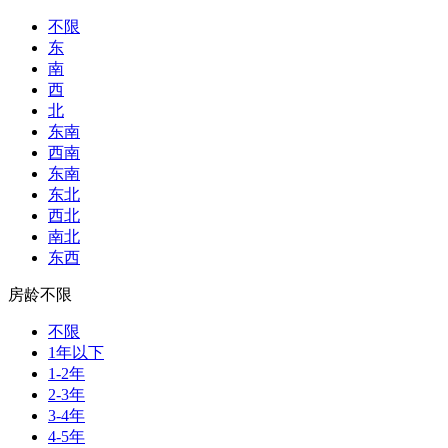
不限
东
南
西
北
东南
西南
东南
东北
西北
南北
东西
房龄不限
不限
1年以下
1-2年
2-3年
3-4年
4-5年