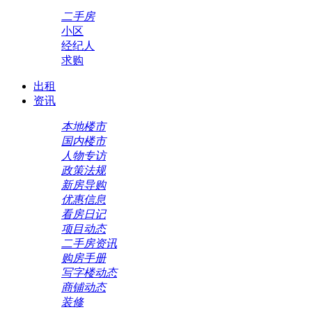
二手房
小区
经纪人
求购
出租
资讯
本地楼市
国内楼市
人物专访
政策法规
新房导购
优惠信息
看房日记
项目动态
二手房资讯
购房手册
写字楼动态
商铺动态
装修