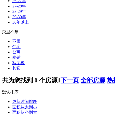
26-27年
27-28年
28-29年
29-30年
30年以上
类型不限
不限
住宅
公寓
商铺
写字楼
其它
共为您找到
0
个房源
1
下一页
全部房源
热
默认排序
更新时间排序
面积从大到小
面积从小到大