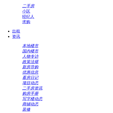
二手房
小区
经纪人
求购
出租
资讯
本地楼市
国内楼市
人物专访
政策法规
新房导购
优惠信息
看房日记
项目动态
二手房资讯
购房手册
写字楼动态
商铺动态
装修