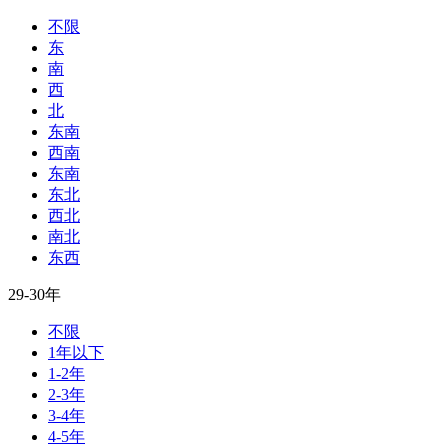
不限
东
南
西
北
东南
西南
东南
东北
西北
南北
东西
29-30年
不限
1年以下
1-2年
2-3年
3-4年
4-5年