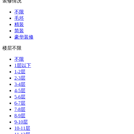
装修情况
不限
毛坯
精装
简装
豪华装修
楼层不限
不限
1层以下
1-2层
2-3层
3-4层
4-5层
5-6层
6-7层
7-8层
8-9层
9-10层
10-11层