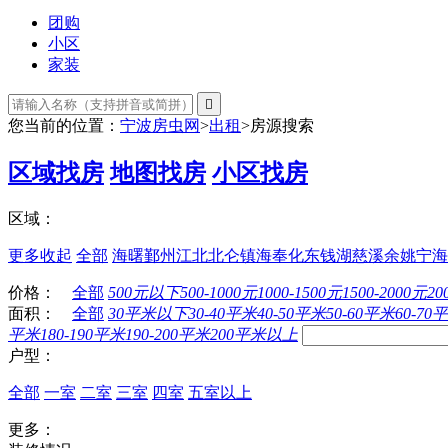
团购
小区
家装

您当前的位置：
宁波房虫网
>
出租
>
房源搜索
区域找房
地图找房
小区找房
区域：
更多
收起
全部
海曙
鄞州
江北
北仑
镇海
奉化
东钱湖
慈溪
余姚
宁海
价格：
全部
500元以下
500-1000元
1000-1500元
1500-2000元
20
面积：
全部
30平米以下
30-40平米
40-50平米
50-60平米
60-70
平米
180-190平米
190-200平米
200平米以上
户型：
全部
一室
二室
三室
四室
五室以上
更多：